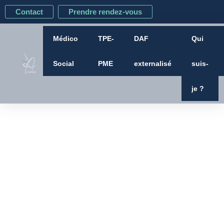
Aller
Contact
Prendre rendez-vous
au
contenu
Médico
TPE-
DAF
Qui
Social
PME
externalisé
suis-
je ?