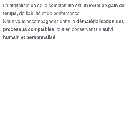
La digitalisation de la comptabilité est un levier de
gain de
temps
, de fiabilité et de performance.
Nous vous accompagnons dans la
dématérialisation des
processus comptables
, tout en conservant un
suivi
humain et personnalisé
.
Cet accompagnement comprend :
La mise en place de
solutions de comptabilité
digitale
L’automatisation de certaines
opérations
comptables
Une meilleure circulation de l’
information
financière
Un accès simplifié à vos
données comptables