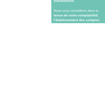
subventions
.
Nous vous conseillons dans la
tenue de votre comptabilité,
l’établissement des comptes
et la
présentation des
documents financiers
attendus
par les financeurs et autorités de
contrôle.
Notre accompagnement des
associations médico-sociales
comprend :
La tenue de la
comptabilité
associative et
analytique
Le suivi des
subventions
d’investissement et
de fonctionnement