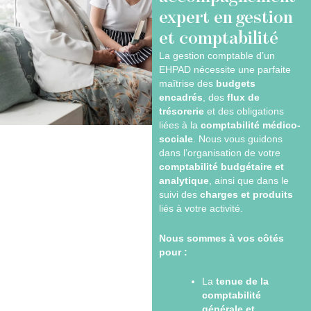
expert en gestion
et comptabilité
La gestion comptable d’un
EHPAD nécessite une parfaite
maîtrise des
budgets
encadrés
, des
flux de
trésorerie
et des obligations
liées à la
comptabilité médico-
sociale
. Nous vous guidons
dans l’organisation de votre
comptabilité budgétaire et
analytique
, ainsi que dans le
suivi des
charges et produits
liés à votre activité.
Nous sommes à vos côtés
pour :
La
tenue de la
comptabilité
générale et