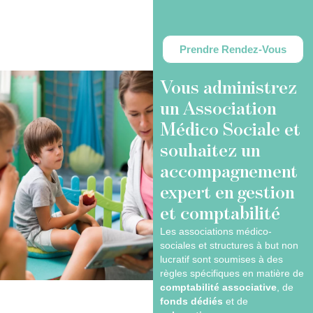
Prendre Rendez-Vous
Vous administrez
un Association
Médico Sociale et
souhaitez un
accompagnement
expert en gestion
et comptabilité
Les associations médico-
sociales et structures à but non
lucratif sont soumises à des
règles spécifiques en matière de
comptabilité associative
, de
fonds dédiés
et de