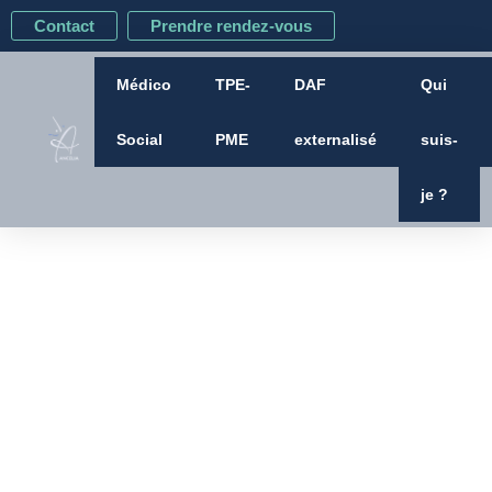
Aller
Contact
Prendre rendez-vous
au
contenu
Médico
TPE-
DAF
Qui
Social
PME
externalisé
suis-
je ?